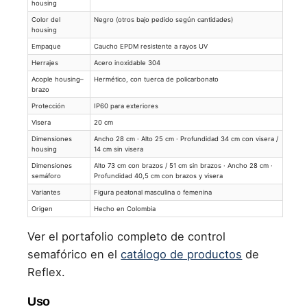
housing
Color del
Negro (otros bajo pedido según cantidades)
housing
Empaque
Caucho EPDM resistente a rayos UV
Herrajes
Acero inoxidable 304
Acople housing–
Hermético, con tuerca de policarbonato
brazo
Protección
IP60 para exteriores
Visera
20 cm
Dimensiones
Ancho 28 cm · Alto 25 cm · Profundidad 34 cm con visera /
housing
14 cm sin visera
Dimensiones
Alto 73 cm con brazos / 51 cm sin brazos · Ancho 28 cm ·
semáforo
Profundidad 40,5 cm con brazos y visera
Variantes
Figura peatonal masculina o femenina
Origen
Hecho en Colombia
Ver el portafolio completo de control
semafórico en el
catálogo de productos
de
Reflex.
Uso