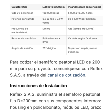
Característica
LED Reflex 200 mm
Incandescente convencional
Vida útil del emisor
100.000 horas
5.000 a 10.000 horas
Potencia consumida
6,6 W rojo / 2,1 W
60 a 100 W por bombilla
verde
Frecuencia de
Mínima
Alta (cambio frecuente)
mantenimiento
Resistencia mecánica
Policarbonato +
Variable según fabricante
IP60
Ángulo de emisión
25° dirigido
Dispersión amplia, menor
eficiencia
Para cotizar el semáforo peatonal LED de 200
mm para su proyecto, comuníquese con Reflex
S.A.S. a través del
canal de cotización
.
Instrucciones de Instalación
Reflex S.A.S. suministra el semáforo peatonal
fijo D=200mm con sus componentes internos:
housing en policarbonato, módulos LED, brazo