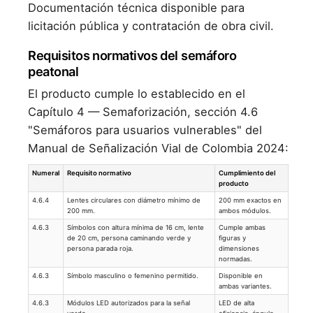
Documentación técnica disponible para
licitación pública y contratación de obra civil.
Requisitos normativos del semáforo
peatonal
El producto cumple lo establecido en el
Capítulo 4 — Semaforización, sección 4.6
"Semáforos para usuarios vulnerables" del
Manual de Señalización Vial de Colombia 2024:
Numeral
Requisito normativo
Cumplimiento del
producto
4.6.4
Lentes circulares con diámetro mínimo de
200 mm exactos en
200 mm.
ambos módulos.
4.6.3
Símbolos con altura mínima de 16 cm, lente
Cumple ambas
de 20 cm, persona caminando verde y
figuras y
persona parada roja.
dimensiones
normadas.
4.6.3
Símbolo masculino o femenino permitido.
Disponible en
ambas variantes.
4.6.3
Módulos LED autorizados para la señal
LED de alta