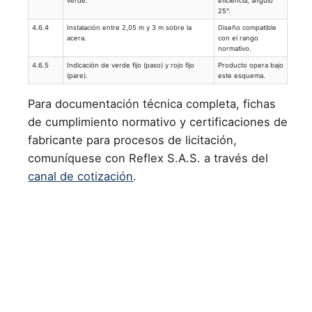
verde.
eficiencia, ángulo
25°.
4.6.4
Instalación entre 2,05 m y 3 m sobre la
Diseño compatible
acera.
con el rango
normativo.
4.6.5
Indicación de verde fijo (paso) y rojo fijo
Producto opera bajo
(pare).
este esquema.
Para documentación técnica completa, fichas
de cumplimiento normativo y certificaciones de
fabricante para procesos de licitación,
comuníquese con Reflex S.A.S. a través del
canal de cotización
.