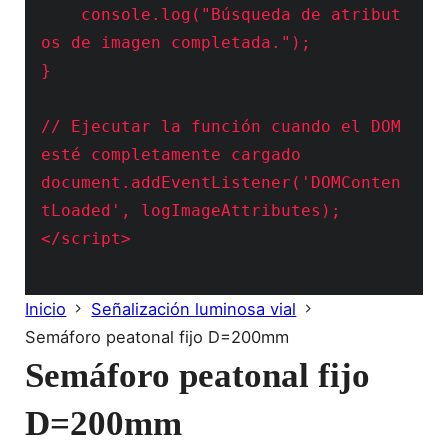
    console.log("Búsqueda de atribut
os de imagen completada.");

}

// Ejecutar la función cuando el DOM 
esté completamente cargado

document.addEventListener('DOMConten
tLoaded', logImageAttributes);

</script>

Inicio
Señalización luminosa vial
Semáforo peatonal fijo D=200mm
Semáforo peatonal fijo
D=200mm