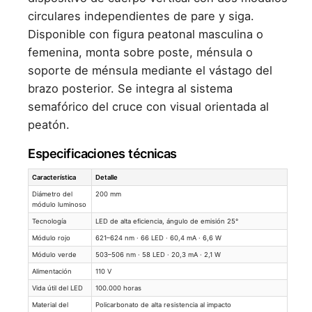
circulares independientes de pare y siga.
Disponible con figura peatonal masculina o
femenina, monta sobre poste, ménsula o
soporte de ménsula mediante el vástago del
brazo posterior. Se integra al sistema
semafórico del cruce con visual orientada al
peatón.
Especificaciones técnicas
Característica
Detalle
Diámetro del
200 mm
módulo luminoso
Tecnología
LED de alta eficiencia, ángulo de emisión 25°
Módulo rojo
621–624 nm · 66 LED · 60,4 mA · 6,6 W
Módulo verde
503–506 nm · 58 LED · 20,3 mA · 2,1 W
Alimentación
110 V
Vida útil del LED
100.000 horas
Material del
Policarbonato de alta resistencia al impacto